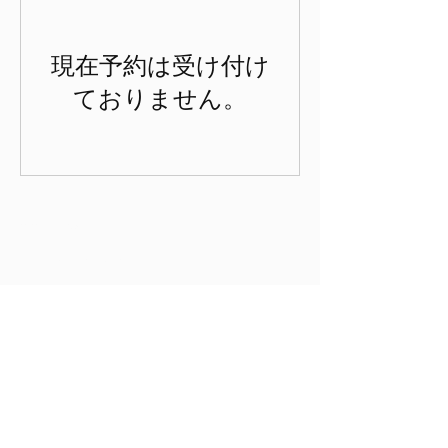
現在予約は受け付け
ておりません。
oto hair＆spa
043
-205-4645
09:30 - 18:30
（定休日:毎週水曜日、毎月他2日間）
〒263-0043
千葉県千葉市稲毛区小仲台6丁目5-12
​メイソン植草D-103
​Parking
Google Map